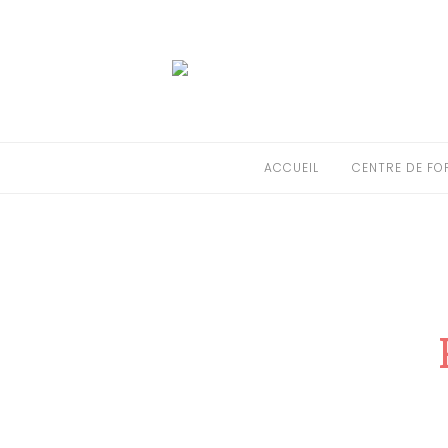
ACCUEIL
CENTRE DE FORMATION
CODE DE LA ROUTE
ACCUEIL
CENTRE DE FO
PERMIS DE CONDUIRE
PRÉ-INSCRIPTION
CONTACT